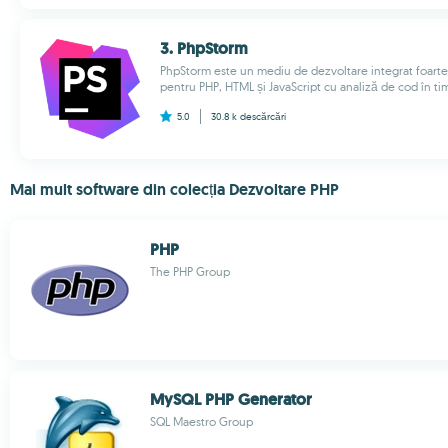
3. PhpStorm
PhpStorm este un mediu de dezvoltare integrat foarte 
pentru PHP, HTML și JavaScript cu analiză de cod în timp
5.0
30.8 k
descărcări
Mai mult software din colecția Dezvoltare PHP
PHP
The PHP Group
MySQL PHP Generator
SQL Maestro Group