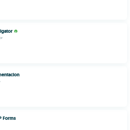
igator
or
entacion
p
P Forms