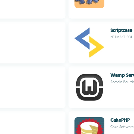
Scriptcase
NETMAKE SOLU
Wamp Ser
Romain Bourd
CakePHP
Cake Software