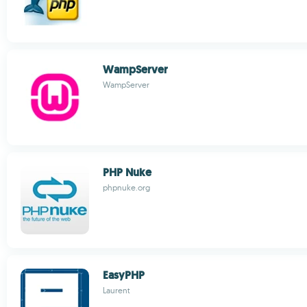
WampServer
WampServer
PHP Nuke
phpnuke.org
EasyPHP
Laurent