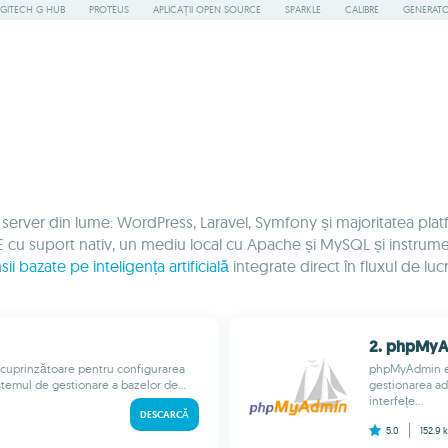
GITECH G HUB
PROTEUS
APLICAȚII OPEN SOURCE
SPARKLE
CALIBRE
GENERATOA
 server din lume: WordPress, Laravel, Symfony și majoritatea p
DE cu suport nativ, un mediu local cu Apache și MySQL și instr
sii bazate pe inteligența artificială
integrate direct în fluxul de luc
2. phpMy
 cuprinzătoare pentru configurarea
phpMyAdmin est
temul de gestionare a bazelor de...
gestionarea ad
interfețe...
DESCARCĂ
5.0
152.9 