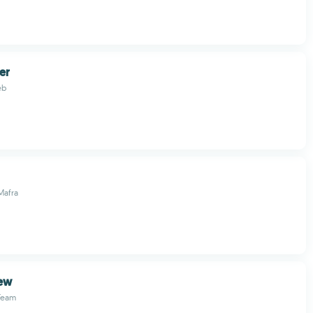
er
eb
Mafra
ew
Team