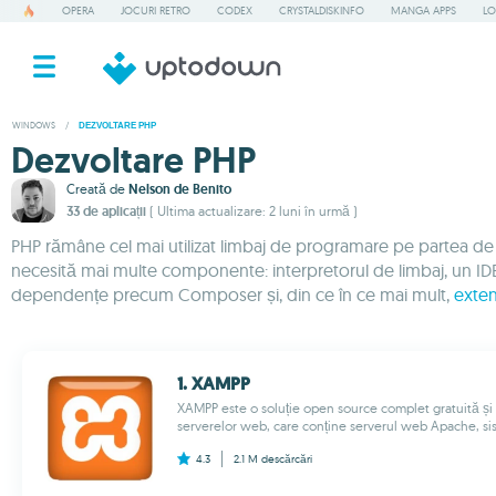
OPERA
JOCURI RETRO
CODEX
CRYSTALDISKINFO
MANGA APPS
LO
WINDOWS
/
DEZVOLTARE PHP
Dezvoltare PHP
Creată de
Nelson de Benito
33 de aplicații
( Ultima actualizare: 2 luni în urmă )
PHP rămâne cel mai utilizat limbaj de programare pe partea de
necesită mai multe componente: interpretorul de limbaj, un I
dependențe precum Composer și, din ce în ce mai mult,
exten
1. XAMPP
XAMPP este o soluție open source complet gratuită și
serverelor web, care conține serverul web Apache, sis
4.3
2.1 M
descărcări