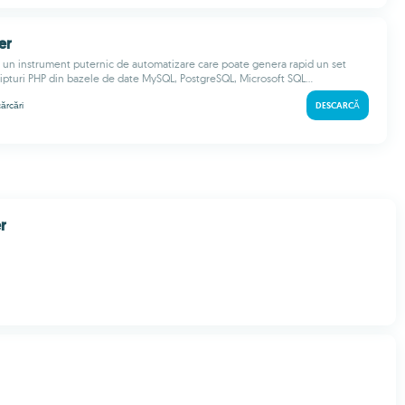
er
un instrument puternic de automatizare care poate genera rapid un set
ipturi PHP din bazele de date MySQL, PostgreSQL, Microsoft SQL...
ărcări
DESCARCĂ
r