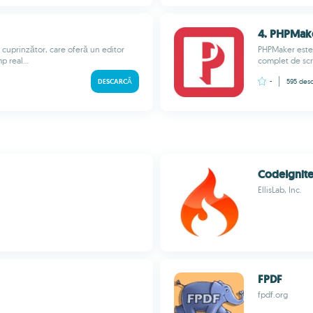
4. PHPMak
cuprinzător, care oferă un editor
PHPMaker este 
 real...
complet de scr
DESCARCĂ
-
595
desc
CodeIgnite
EllisLab, Inc.
FPDF
fpdf.org