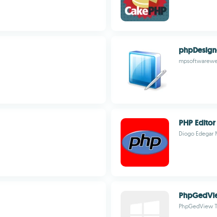
phpDesign
mpsoftwarew
PHP Editor
Diogo Edegar 
PhpGedVi
PhpGedView 