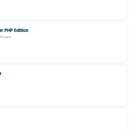
r PHP Edition
oftware
r