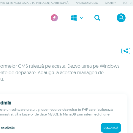
RE DE IMAGINI BAZATE PE INTELIGENȚA ARTIFICIALĂ
ANDROID STUDIO
SPOTIFY
SOFTWA
latformelor CMS rulează pe acesta. Dezvoltarea pe Windows
umente de depanare. Adaugă la acestea manageri de
ru.
Admin
e un software gratuit și open-source dezvoltat în PHP care facilitează
ministrativă a bazelor de date MySQL și MariaDB prin intermediul unei
k
descărcări
DESCARCĂ