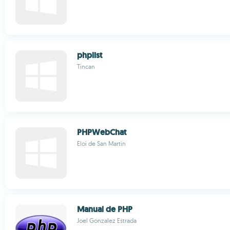
phplist
Tincan
PHPWebChat
Eloi de San Martin
Manual de PHP
Joel Gonzalez Estrada