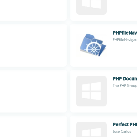
PHPfileNav
PHPfileNavigat
PHP Docum
The PHP Grou
Perfect PH
Jose Carlos