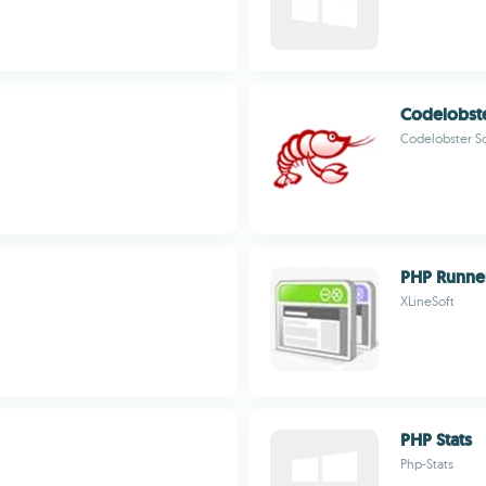
Codelobste
Codelobster S
PHP Runne
XLineSoft
PHP Stats
Php-Stats