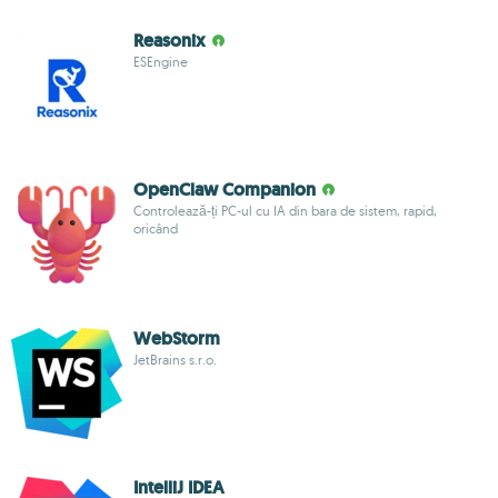
Reasonix
ESEngine
OpenClaw Companion
Controlează-ți PC-ul cu IA din bara de sistem, rapid,
oricând
WebStorm
JetBrains s.r.o.
IntelliJ IDEA