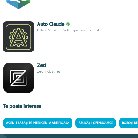
Auto Claude
Folosește AI-ul Anthropic mai eficient
Zed
Zed Industries
Te poate interesa
AGENȚI BAZAȚI PE INTELIGENȚA ARTIFICIALĂ
APLICAȚII OPEN SOURCE
ROBOȚI DE