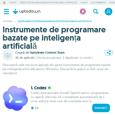
CAPCUT
ROBOȚI DE CONVERSAȚIE BAZAȚI PE INTELIGENȚA ARTIFICIALĂ
MANUS
MALWAREBYTES
MANG
WINDOWS
/
INSTRUMENTE DE PROGRAMARE BAZATE PE INTELIGENȚA ARTIFICIALĂ
Instrumente de programare
bazate pe inteligența
artificială
Creată de
Uptodown Content Team
26 de aplicații
( Ultima actualizare: 2 săptămâni în urmă )
Descoperă cele mai bune aplicații din gama Instrumente de programare bazate
pe inteligența artificială pentru Windows. Descarcă-le gratuit și fără viruși din
Uptodown
1. Codex
Codex este aplicația oficială OpenAI pentru programarea
cu agenți, oferindu-vă o modalitate automatizată de a
scrie, edita și testa cod, de a remedia erori și...
3.3
DESCARCĂ