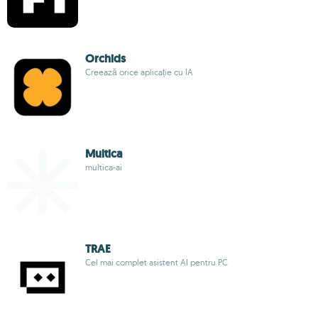
Orchids
Creează orice aplicație cu IA
Multica
multica-ai
TRAE
Cel mai complet asistent AI pentru PC