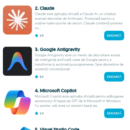
2. Claude
Claude este aplicația oficială a Claude AI, un chatbot
avansat dezvoltat de Anthropic. Proiectată pentru a
susține toate tipurile de sarcini, Claude combină puterea
cu...
4.5
DESCARCĂ
3. Google Antigravity
Google Antigravity este un mediu de dezvoltare asistat
de inteligența artificială creat de Google pentru a
transforma și automatiza programarea. Spre deosebire de
asistenții convenționali...
5.0
DESCARCĂ
4. Microsoft Copilot
Microsoft Copilot este aplicația oficială pentru adăugarea
asistentului AI bazat pe GPT de la Microsoft în Windows.
Cu acesta, veți avea un asistent bazat pe...
4.0
DESCARCĂ
5. Visual Studio Code