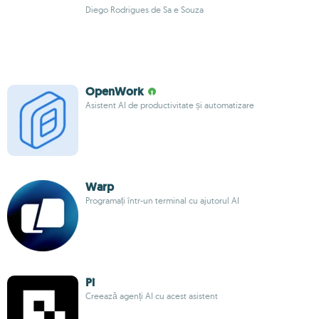
Diego Rodrigues de Sa e Souza
OpenWork
Asistent AI de productivitate și automatizare
Warp
Programați într-un terminal cu ajutorul AI
Pi
Creează agenți AI cu acest asistent