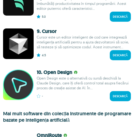
îmbunătăți productivitatea în timpul programării. Acest
editor puternic oferă caracteristici...
5.0
DESCARCĂ
9. Cursor
Cursor este un editor inteligent de cod care integrează
inteligența artificială pentru a ajuta dezvoltatorii să scrie,
să testeze și să optimizeze codul. Acest instrument...
4.5
DESCARCĂ
10. Open Design
Open Design este o alternativă cu sursă deschisă la
Claude Design, care îți oferă control total asupra fiecărui
proces de creație asistat de AI. În...
-
DESCARCĂ
Mai mult software din colecția Instrumente de programare
bazate pe inteligența artificială
OmniRoute