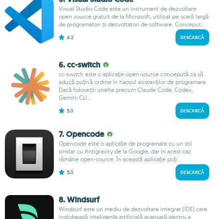
Visual Studio Code este un instrument de dezvoltare
open source gratuit de la Microsoft, utilizat pe scară largă
de programatori și dezvoltatori de software. Conceput...
4.2
DESCARCĂ
6. cc-switch
cc-switch este o aplicație open-source concepută ca să
aducă puțină ordine în haosul asistenților de programare.
Dacă folosești unelte precum Claude Code, Codex,
Gemini CLI...
5.0
DESCARCĂ
7. Opencode
Opencode este o aplicație de programare cu un stil
similar cu Antigravity de la Google, dar în acest caz
rămâne open-source. În această aplicație poți...
5.0
DESCARCĂ
8. Windsurf
Windsurf este un mediu de dezvoltare integrat (IDE) care
înglobează inteligența artificială avansată pentru a