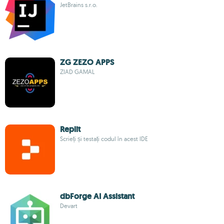
JetBrains s.r.o.
ZG ZEZO APPS
ZIAD GAMAL
Replit
Scrieți și testați codul în acest IDE
dbForge AI Assistant
Devart