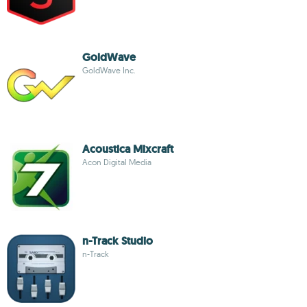
GoldWave
GoldWave Inc.
Acoustica Mixcraft
Acon Digital Media
n-Track Studio
n-Track