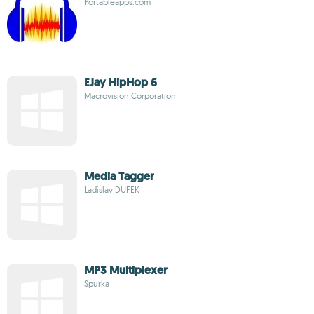
Portableapps.com
EJay HipHop 6
Macrovision Corporation
Media Tagger
Ladislav DUFEK
MP3 Multiplexer
Spurka