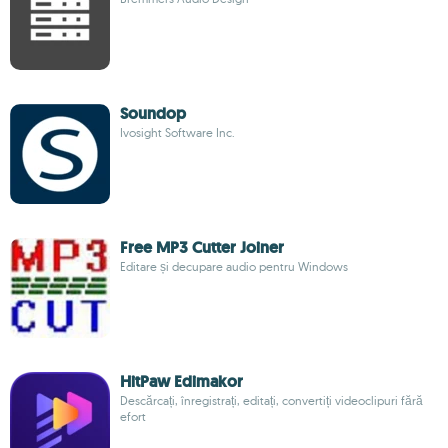
Soundop
Ivosight Software Inc.
Free MP3 Cutter Joiner
Editare și decupare audio pentru Windows
HitPaw Edimakor
Descărcați, înregistrați, editați, convertiți videoclipuri fără
efort