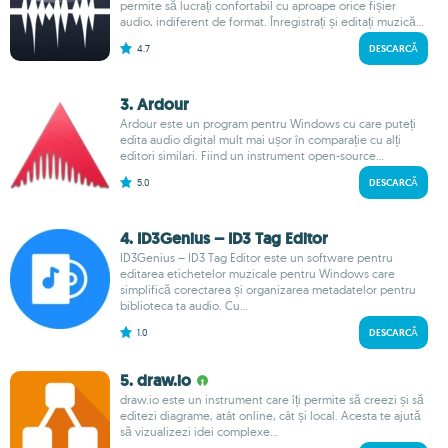
permite să lucrați confortabil cu aproape orice fișier
audio, indiferent de format. Înregistrați și editați muzică...
4.7
DESCARCĂ
3. Ardour
Ardour este un program pentru Windows cu care puteți
edita audio digital mult mai ușor în comparație cu alți
editori similari. Fiind un instrument open-source...
5.0
DESCARCĂ
4. ID3Genius – ID3 Tag Editor
ID3Genius – ID3 Tag Editor este un software pentru
editarea etichetelor muzicale pentru Windows care
simplifică corectarea și organizarea metadatelor pentru
biblioteca ta audio. Cu...
1.0
DESCARCĂ
5. draw.io
draw.io este un instrument care îți permite să creezi și să
editezi diagrame, atât online, cât și local. Acesta te ajută
să vizualizezi idei complexe...