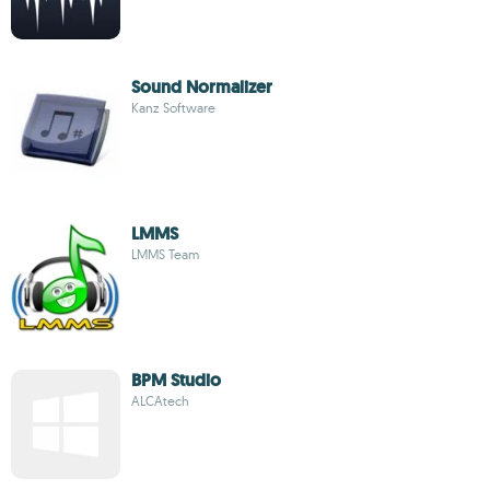
Sound Normalizer
Kanz Software
LMMS
LMMS Team
BPM Studio
ALCAtech