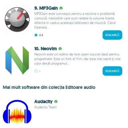
9. MP3Gain
MP3Gain este conceput pentru a rezolva o problemă
comună: melodiile care sunt redate la volume foarte
diferite în cadrul aceleiași biblioteci de muzică. Când
fișierele...
4.4
DESCARCĂ
10. Neovim
Neovim este un editor de text open source ideal pentru
programare. Este un fork al Vim, dar este mai rapid și mai
ușor decât programul...
-
DESCARCĂ
Mai mult software din colecția Editoare audio
Audacity
Audacity Team