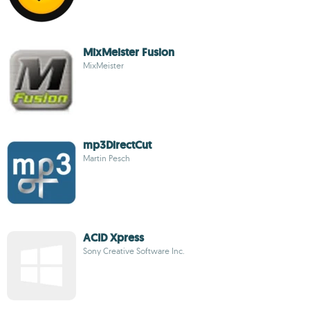
MixMeister Fusion
MixMeister
mp3DirectCut
Martin Pesch
ACID Xpress
Sony Creative Software Inc.