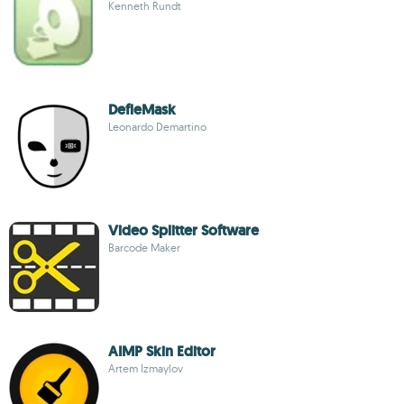
Kenneth Rundt
DefleMask
Leonardo Demartino
Video Splitter Software
Barcode Maker
AIMP Skin Editor
Artem Izmaylov