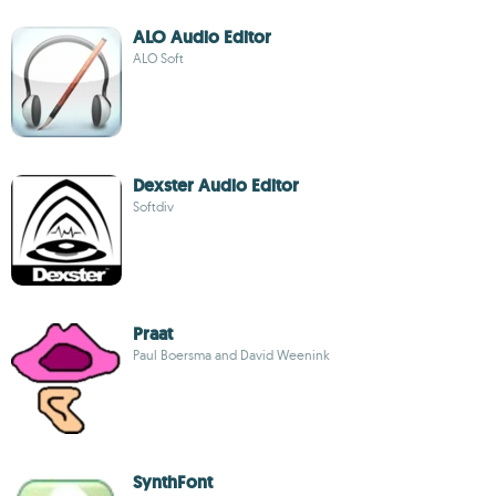
ALO Audio Editor
ALO Soft
Dexster Audio Editor
Softdiv
Praat
Paul Boersma and David Weenink
SynthFont