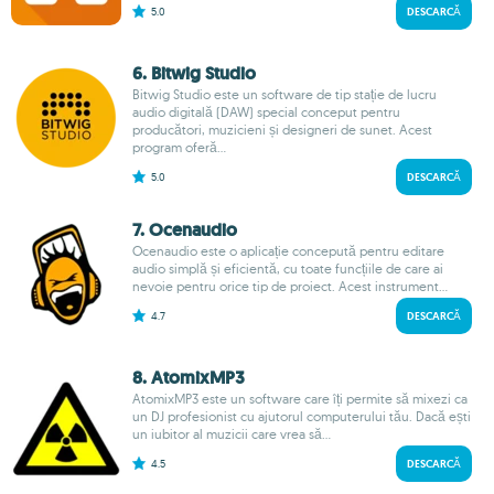
5.0
DESCARCĂ
6. Bitwig Studio
Bitwig Studio este un software de tip stație de lucru
audio digitală (DAW) special conceput pentru
producători, muzicieni și designeri de sunet. Acest
program oferă...
5.0
DESCARCĂ
7. Ocenaudio
Ocenaudio este o aplicație concepută pentru editare
audio simplă și eficientă, cu toate funcțiile de care ai
nevoie pentru orice tip de proiect. Acest instrument...
4.7
DESCARCĂ
8. AtomixMP3
AtomixMP3 este un software care îți permite să mixezi ca
un DJ profesionist cu ajutorul computerului tău. Dacă ești
un iubitor al muzicii care vrea să...
4.5
DESCARCĂ