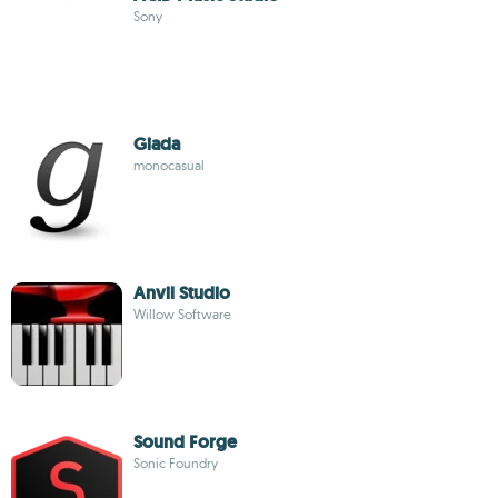
Sony
Giada
monocasual
Anvil Studio
Willow Software
Sound Forge
Sonic Foundry