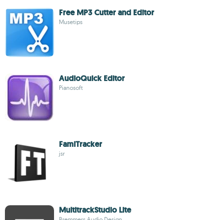
Free MP3 Cutter and Editor
Musetips
AudioQuick Editor
Pianosoft
FamiTracker
jsr
MultitrackStudio Lite
Bremmers Audio Design