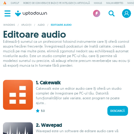
CAPCUT
ROBOȚI DE CONVERSAȚIE BAZAȚI PE INTELIGENȚA ARTIFICIALĂ
MANUS
MALWAREBYTES
MANG
WINDOWS
/
APLICAȚII
/
AUDIO
/
EDITOARE AUDIO
Editoare audio
Editează-ți sunetul ca un profesionist folosind instrumente care îți oferă control
asupra fiecărei frecvențe. Înregistrează podcasturi de înaltă calitate, creează
muzică pe mai multe piste, elimină zgomotul nedorit sau echilibrează automat
nivelurile audio. Este un studio complet pe PC-ul tău, care îți permite să
modelezi sunetul cu precizie, să adaugi efecte precum reverberație sau ecou și
să exporți munca ta în formate fără pierderi.
1. Cakewalk
Cakewalk este un editor audio care îți oferă un studio
complet de înregistrare pe PC-ul tău. Datorită
funcționalităților sale variate, acest program te poate
ajuta...
5.0
DESCARCĂ
2. Wavepad
Wavepad este un software de editare audio care vă