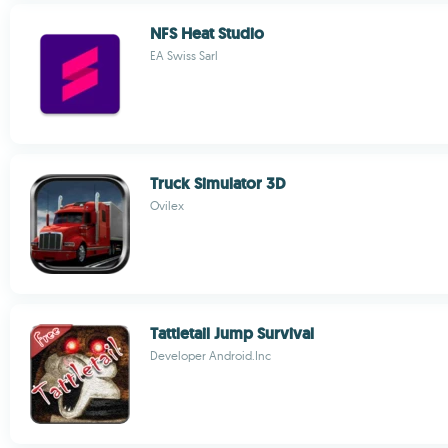
NFS Heat Studio
EA Swiss Sarl
Truck Simulator 3D
Ovilex
Tattletail Jump Survival
Developer Android.Inc