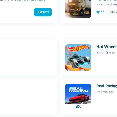
e poți să te urci la volanul unora
Truckers of Eu
șoferului difer
DESCARCĂ
4.4
1.9 M
Hot Wheels
Hutch Games
Real Racin
EA Swiss Sarl