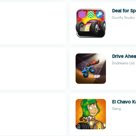
Deal for S
GunAy Studio
Drive Ahea
Dodreams Ltd.
El Chavo K
Slang