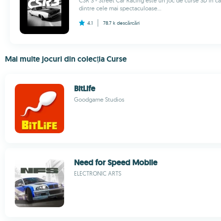
CSR 3 - Street Car Racing este un joc de curse 3D în car
dintre cele mai spectaculoase...
4.1
78.7 k
descărcări
Mai multe jocuri din colecția Curse
BitLife
Goodgame Studios
Need for Speed Mobile
ELECTRONIC ARTS