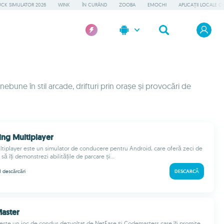
UCK SIMULATOR 2026
WINK
ÎN CURÂND
ZOOBA
EMOCHI
APLICAȚII LOCALE C
ebune în stil arcade, drifturi prin orașe și provocări de
ing Multiplayer
ltiplayer este un simulator de conducere pentru Android, care oferă zeci de
 să îți demonstrezi abilitățile de parcare și...
M
descărcări
DESCARCĂ
Master
este un joc de condus dezvoltat de NetEase și Codemasters care îți promite