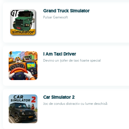
Grand Truck Simulator
Pulsar Gamesoft
I Am Taxi Driver
Devino un șofer de taxi foarte special
Car Simulator 2
Joc de condus distractiv cu lume deschisă