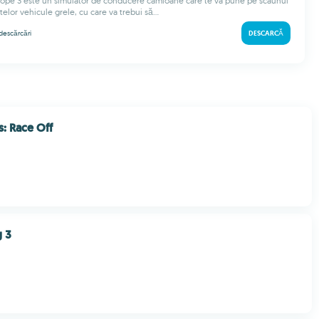
rope 3 este un simulator de conducere camioane care te va pune pe scaunul
itelor vehicule grele, cu care va trebui să...
descărcări
DESCARCĂ
: Race Off
g 3