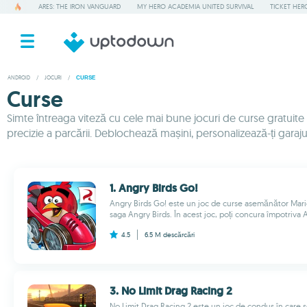
ARES: THE IRON VANGUARD
MY HERO ACADEMIA UNITED SURVIVAL
TICKET HER
ANDROID
/
JOCURI
/
CURSE
Curse
Simte întreaga viteză cu cele mai bune jocuri de curse gratuite p
precizie a parcării. Deblochează mașini, personalizează-ți garaju
1. Angry Birds Go!
Angry Birds Go! este un joc de curse asemănător Mario
saga Angry Birds. În acest joc, poți concura împotriva AI
4.5
6.5 M
descărcări
3. No Limit Drag Racing 2
No Limit Drag Racing 2 este un joc de condus în care s