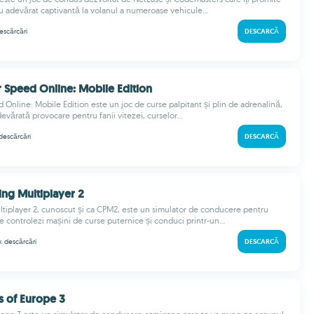
u adevărat captivantă la volanul a numeroase vehicule...
escărcări
DESCARCĂ
r Speed Online: Mobile Edition
 Online: Mobile Edition este un joc de curse palpitant și plin de adrenalină,
evărată provocare pentru fanii vitezei, curselor...
descărcări
DESCARCĂ
ing Multiplayer 2
ltiplayer 2, cunoscut și ca CPM2, este un simulator de conducere pentru
e controlezi mașini de curse puternice și conduci printr-un...
 k
descărcări
DESCARCĂ
s of Europe 3