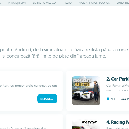
O
APLICAȚII VPN
BATTLE ROYALE GD
TREBLO
APLICAȚII OPEN-SOURCE
EURO TR
entru Android, de la simulatoare cu fizică realistă până la curse n
l și concurează fără limite pe piste din întreaga lume.
2. Car Park
 Kart, cu personajele carismatice din
Car Parking Mu
...
niveluri în care
DESCARCĂ
4.4
22.2 
4. Racing 
copul tău este să accelerezi cu
Racing Master 