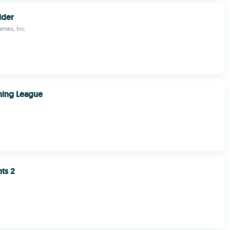
ider
ames, Inc.
tning League
nts 2