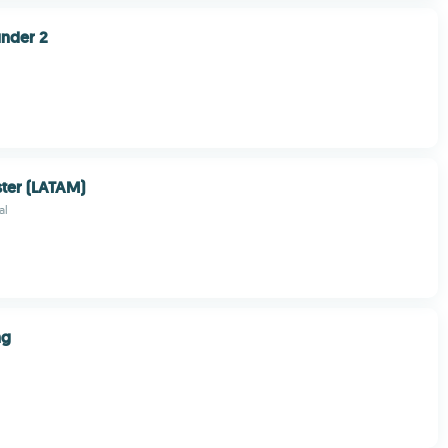
under 2
ter (LATAM)
al
ng