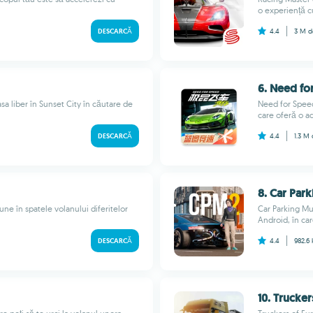
o experiență c
DESCARCĂ
4.4
3 M
d
6. Need fo
sa liber în Sunset City în căutare de
Need for Speed
care oferă o ad
DESCARCĂ
4.4
1.3 M
8. Car Park
ne în spatele volanului diferitelor
Car Parking Mu
Android, în car
DESCARCĂ
4.4
982.6
10. Trucker