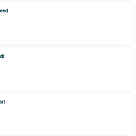
peed
d!
art