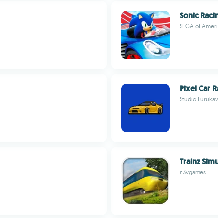
Sonic Raci
SEGA of Ameri
Pixel Car R
Studio Furuka
Trainz Simu
n3vgames