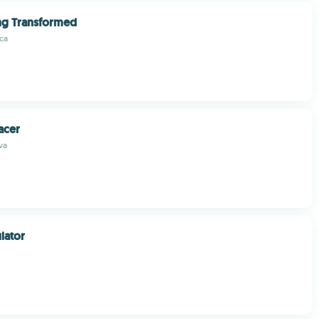
ng Transformed
ca
acer
wa
lator