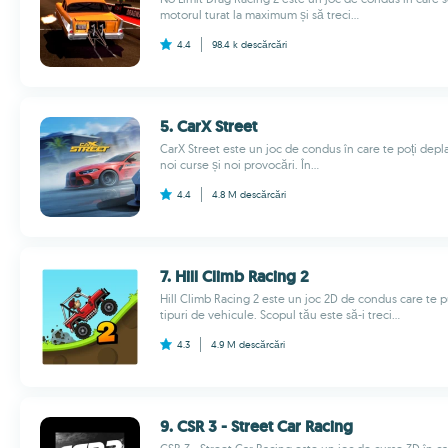
motorul turat la maximum și să treci...
4.4
98.4 k
descărcări
5. CarX Street
CarX Street este un joc de condus în care te poți depla
noi curse și noi provocări. În...
4.4
4.8 M
descărcări
7. Hill Climb Racing 2
Hill Climb Racing 2 este un joc 2D de condus care te pu
tipuri de vehicule. Scopul tău este să-i treci...
4.3
4.9 M
descărcări
9. CSR 3 - Street Car Racing