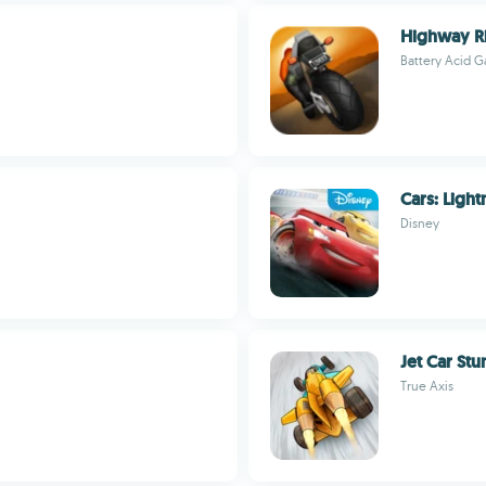
Highway R
Battery Acid G
Cars: Ligh
Disney
Jet Car Stu
True Axis