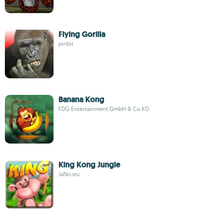
Flying Gorilla
pinbit
Banana Kong
FDG Entertainment GmbH & Co.KG
King Kong Jungle
JaNo.stu