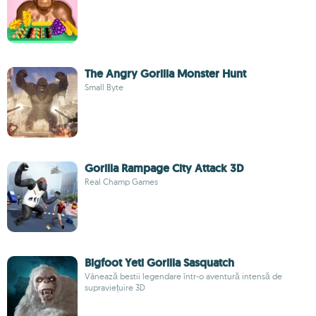
The Angry Gorilla Monster Hunt
Small Byte
Gorilla Rampage City Attack 3D
Real Champ Games
Bigfoot Yeti Gorilla Sasquatch
Vânează bestii legendare într-o aventură intensă de
supraviețuire 3D