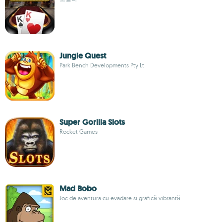
Jungle Quest
Park Bench Developments Pty Lt
Super Gorilla Slots
Rocket Games
Mad Bobo
Joc de aventura cu evadare si grafică vibrantă