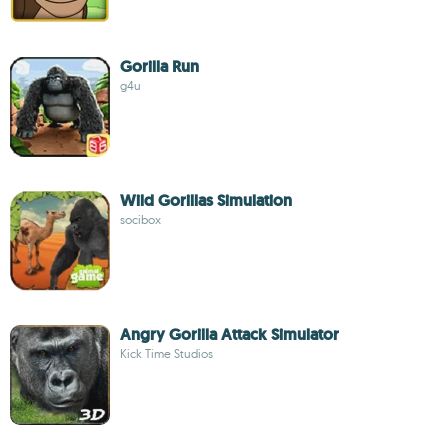
Gorilla Run
g4u
Wild Gorillas Simulation
socibox
Angry Gorilla Attack Simulator
Kick Time Studios