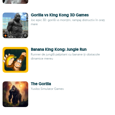
Gorilla vs King Kong 3D Games
Joc epic 3D: gorilă vs monștri, rampaj distructiv în oraș
mare
Banana King Kong: Jungle Run
Runner de junglă palpitant cu banane și obstacole
dinamice mereu
The Gorilla
Yusibo Simulator Games