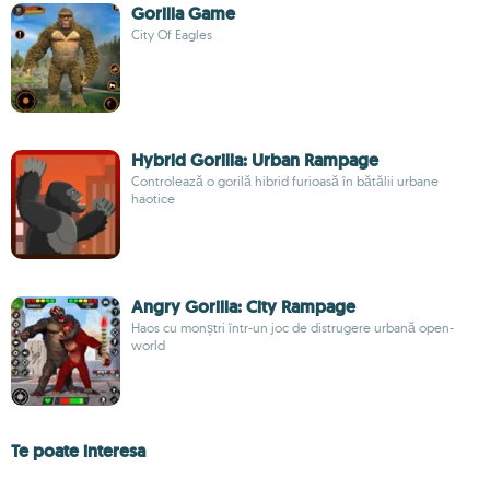
Gorilla Game
City Of Eagles
Hybrid Gorilla: Urban Rampage
Controlează o gorilă hibrid furioasă în bătălii urbane
haotice
Angry Gorilla: City Rampage
Haos cu monștri într-un joc de distrugere urbană open-
world
Te poate interesa