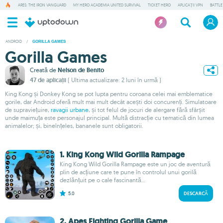
ARES: THE IRON VANGUARD
MY HERO ACADEMIA UNITED SURVIVAL
TICKET HERO
APLICAȚII VPN
BATTLE
ANDROID
/
GORILLA GAMES
Gorilla Games
Creată de
Nelson de Benito
47 de aplicații
( Ultima actualizare: 2 luni în urmă )
King Kong și Donkey Kong se pot lupta pentru coroana celei mai emblematice
gorile, dar Android oferă mult mai mult decât acești doi concurenți. Simulatoare
de supraviețuire,
ravagii urbane
, și tot felul de jocuri de alergare fără sfârșit
unde maimuța este personajul principal. Multă distracție cu tematică din lumea
animalelor; și, bineînțeles, bananele sunt obligatorii.
1. King Kong Wild Gorilla Rampage
King Kong Wild Gorilla Rampage este un joc de aventură
plin de acțiune care te pune în controlul unui gorilă
dezlănțuit pe o cale fascinantă...
5.0
DESCARCĂ
2. Apes Fighting Gorilla Game