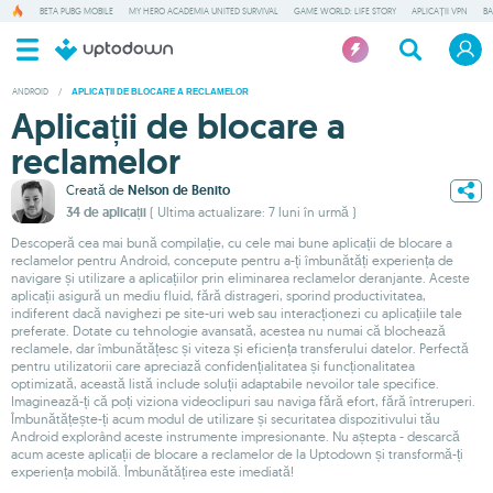
BETA PUBG MOBILE
MY HERO ACADEMIA UNITED SURVIVAL
GAME WORLD: LIFE STORY
APLICAȚII VPN
BA
ANDROID
/
APLICAȚII DE BLOCARE A RECLAMELOR
Aplicații de blocare a
reclamelor
Creată de
Nelson de Benito
34 de aplicații
( Ultima actualizare: 7 luni în urmă )
Descoperă cea mai bună compilație, cu cele mai bune aplicații de blocare a
reclamelor pentru Android, concepute pentru a-ți îmbunătăți experiența de
navigare și utilizare a aplicațiilor prin eliminarea reclamelor deranjante. Aceste
aplicații asigură un mediu fluid, fără distrageri, sporind productivitatea,
indiferent dacă navighezi pe site-uri web sau interacționezi cu aplicațiile tale
preferate. Dotate cu tehnologie avansată, acestea nu numai că blochează
reclamele, dar îmbunătățesc și viteza și eficiența transferului datelor. Perfectă
pentru utilizatorii care apreciază confidențialitatea și funcționalitatea
optimizată, această listă include soluții adaptabile nevoilor tale specifice.
Imaginează-ți că poți viziona videoclipuri sau naviga fără efort, fără întreruperi.
Îmbunătățește-ți acum modul de utilizare și securitatea dispozitivului tău
Android explorând aceste instrumente impresionante. Nu aștepta - descarcă
acum aceste aplicații de blocare a reclamelor de la Uptodown și transformă-ți
experiența mobilă. Îmbunătățirea este imediată!