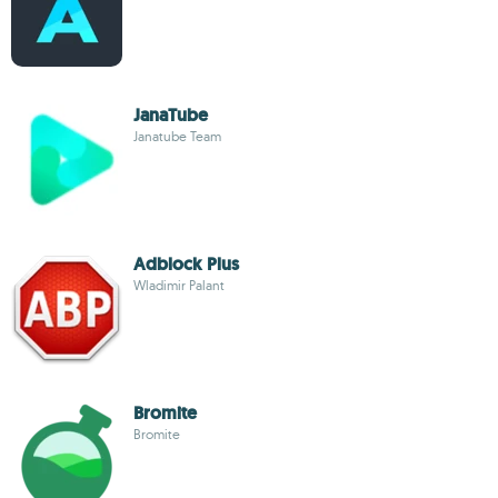
JanaTube‎
Janatube Team
Adblock Plus
Wladimir Palant
Bromite
Bromite