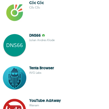
Cốc Cốc
Cốc Cốc
DNS66
Julian Andres Klode
Tenta Browser
AVG Labs
YouTube AdAway
Wanam