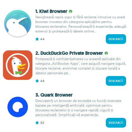
1. Kiwi Browser
Navighează rapid, sigur și fără reclame intruzive cu acest
browser inovator din categoria aplicațiilor pentru
blocarea reclamelor. Personalizează-ți experiența, adaugă
extensii și protejează-ți datele online...
4.4
DESCARCĂ
2. DuckDuckGo Private Browser
Protejează-ți confidențialitatea cu această aplicație din
categoria „Ad Blocker Apps”, care asigură navigare sigură,
blocare reclame, anonimat complet și stocare locală a
datelor personale pe...
4.6
DESCARCĂ
3. Quark Browser
Descoperiți un browser de excepție cu funcții avansate
bazate pe inteligență artificială, optimizat pentru
blocarea reclamelor și o navigare rapidă, sigură și
personalizată. Simplificați-vă experiența...
3.0
DESCARCĂ