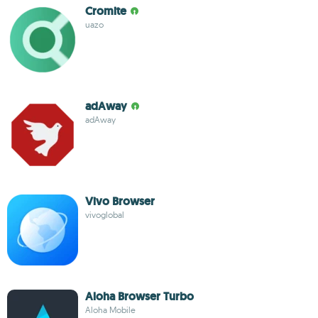
Cromite
uazo
adAway
adAway
Vivo Browser
vivoglobal
Aloha Browser Turbo
Aloha Mobile