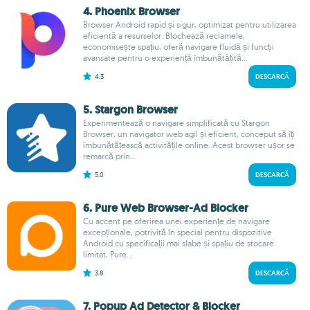
4. Phoenix Browser
Browser Android rapid și sigur, optimizat pentru utilizarea
eficientă a resurselor. Blochează reclamele,
economisește spațiu, oferă navigare fluidă și funcții
avansate pentru o experiență îmbunătățită...
4.3
DESCARCĂ
5. Stargon Browser
Experimentează o navigare simplificată cu Stargon
Browser, un navigator web agil și eficient, conceput să îți
îmbunătățească activitățile online. Acest browser ușor se
remarcă prin...
5.0
DESCARCĂ
6. Pure Web Browser-Ad Blocker
Cu accent pe oferirea unei experiențe de navigare
excepționale, potrivită în special pentru dispozitive
Android cu specificații mai slabe și spațiu de stocare
limitat, Pure...
3.8
DESCARCĂ
7. Popup Ad Detector & Blocker