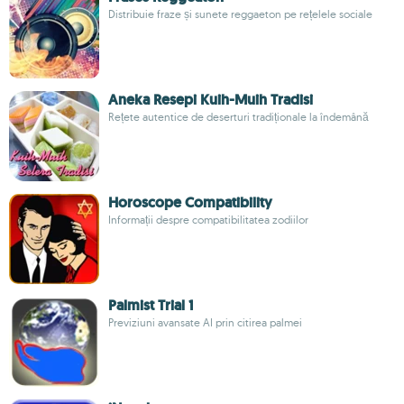
Distribuie fraze și sunete reggaeton pe rețelele sociale
Aneka Resepi Kuih-Muih Tradisi
Rețete autentice de deserturi tradiționale la îndemână
Horoscope Compatibility
Informații despre compatibilitatea zodiilor
Palmist Trial 1
Previziuni avansate AI prin citirea palmei