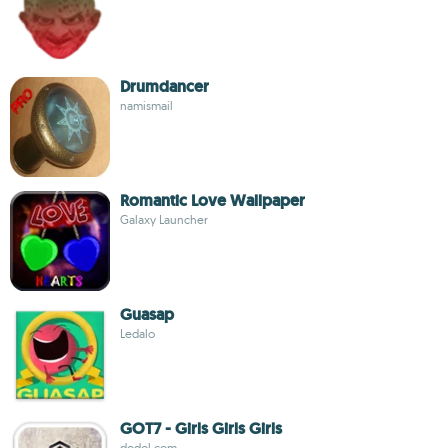
Drumdancer
namismail
Romantic Love Wallpaper
Galaxy Launcher
Guasap
Ledalo
GOT7 - Girls Girls Girls
dodol.com