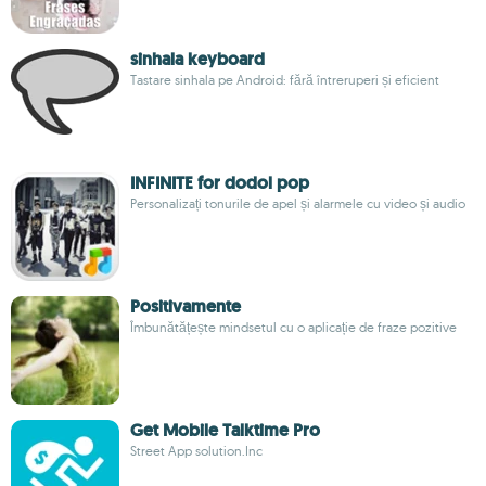
sinhala keyboard
Tastare sinhala pe Android: fără întreruperi și eficient
INFINITE for dodol pop
Personalizați tonurile de apel și alarmele cu video și audio
Positivamente
Îmbunătățește mindsetul cu o aplicație de fraze pozitive
Get Mobile Talktime Pro
Street App solution.Inc