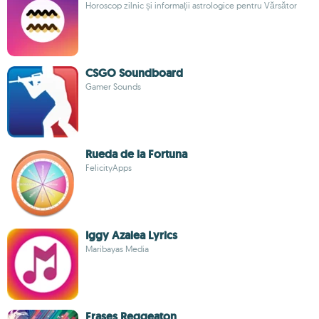
Horoscop zilnic și informații astrologice pentru Vărsător
CSGO Soundboard
Gamer Sounds
Rueda de la Fortuna
FelicityApps
Iggy Azalea Lyrics
Maribayas Media
Frases Reggeaton