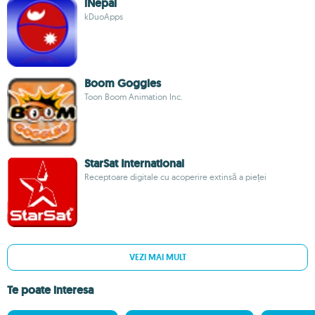
iNepal
kDuoApps
Boom Goggles
Toon Boom Animation Inc.
StarSat International
Receptoare digitale cu acoperire extinsă a pieței
VEZI MAI MULT
Te poate interesa