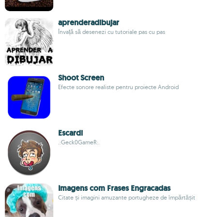
aprenderadibujar
Învață să desenezi cu tutoriale pas cu pas
Shoot Screen
Efecte sonore realiste pentru proiecte Android
Escardi
.:Geck0GameR:.
Imagens com Frases Engracadas
Citate și imagini amuzante portugheze de împărtășit