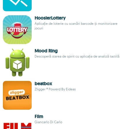
HoosierLottery
Aplicație de loterie cu scanări barcode și monitorizare
jocuri
Mood Ring
Descoperă starea de spirit cu aplicația de analiză tactilă
beatbox
Zligger ® Powerd By Eideas
Film
Giancarlo Di Carlo