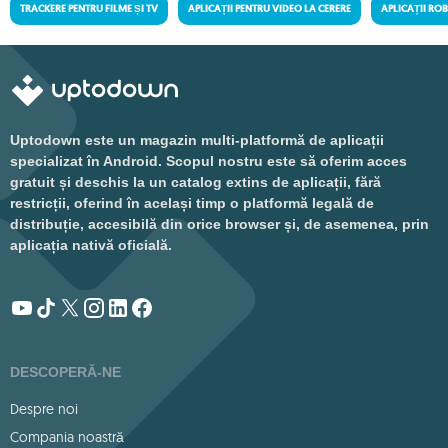
TRACKERE PENTRU FILME ȘI TV
APLICAȚII PENTRU VIDEO LA CERERE
APLICAȚII RO
Uptodown este un magazin multi-platformă de aplicații
specializat în Android. Scopul nostru este să oferim acces
gratuit și deschis la un catalog extins de aplicații, fără
restricții, oferind în același timp o platformă legală de
distribuție, accesibilă din orice browser și, de asemenea, prin
aplicația nativă oficială.
DESCOPERĂ-NE
Despre noi
Compania noastră