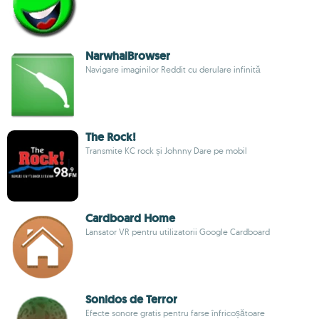
NarwhalBrowser
Navigare imaginilor Reddit cu derulare infinită
The Rock!
Transmite KC rock și Johnny Dare pe mobil
Cardboard Home
Lansator VR pentru utilizatorii Google Cardboard
Sonidos de Terror
Efecte sonore gratis pentru farse înfricoșătoare