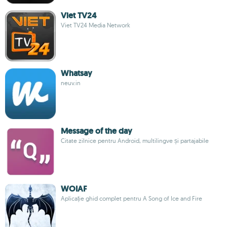
Viet TV24
Viet TV24 Media Network
Whatsay
neuv.in
Message of the day
Citate zilnice pentru Android, multilingve și partajabile
WOIAF
Aplicație ghid complet pentru A Song of Ice and Fire