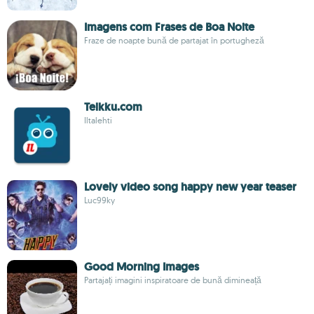
Imagens com Frases de Boa Noite
Fraze de noapte bună de partajat în portugheză
Telkku.com
Iltalehti
Lovely video song happy new year teaser
Luc99ky
Good Morning Images
Partajați imagini inspiratoare de bună dimineață