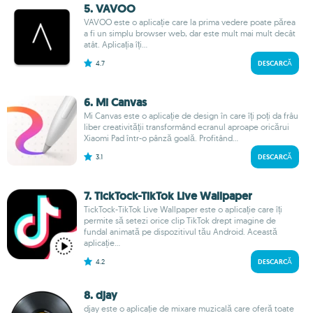
5. VAVOO
VAVOO este o aplicație care la prima vedere poate părea
a fi un simplu browser web, dar este mult mai mult decât
atât. Aplicația îți...
4.7
DESCARCĂ
6. Mi Canvas
Mi Canvas este o aplicație de design în care îți poți da frâu
liber creativității transformând ecranul aproape oricărui
Xiaomi Pad într-o pânză goală. Profitând...
3.1
DESCARCĂ
7. TickTock-TikTok Live Wallpaper
TickTock-TikTok Live Wallpaper este o aplicație care îți
permite să setezi orice clip TikTok drept imagine de
fundal animată pe dispozitivul tău Android. Această
aplicație...
4.2
DESCARCĂ
8. djay
djay este o aplicație de mixare muzicală care oferă toate