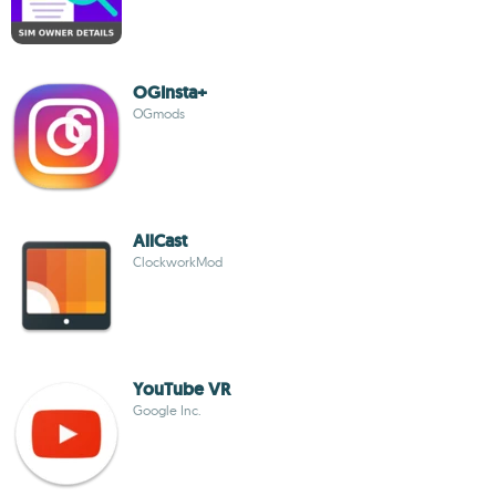
OGInsta+
OGmods
AllCast
ClockworkMod
YouTube VR
Google Inc.