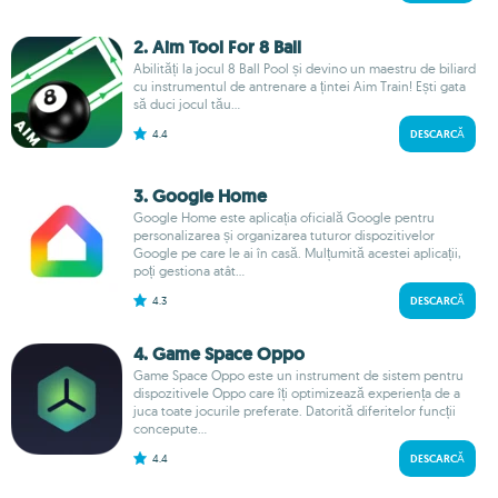
2. Aim Tool For 8 Ball
Abilități la jocul 8 Ball Pool și devino un maestru de biliard
cu instrumentul de antrenare a țintei Aim Train! Ești gata
să duci jocul tău...
4.4
DESCARCĂ
3. Google Home
Google Home este aplicația oficială Google pentru
personalizarea și organizarea tuturor dispozitivelor
Google pe care le ai în casă. Mulțumită acestei aplicații,
poți gestiona atât...
4.3
DESCARCĂ
4. Game Space Oppo
Game Space Oppo este un instrument de sistem pentru
dispozitivele Oppo care îți optimizează experiența de a
juca toate jocurile preferate. Datorită diferitelor funcții
concepute...
4.4
DESCARCĂ