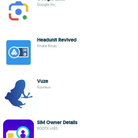
Google Inc.
Headunit Revived
Andre Rinas
Vuze
Azureus
SIM Owner Details
ROOTX LABS