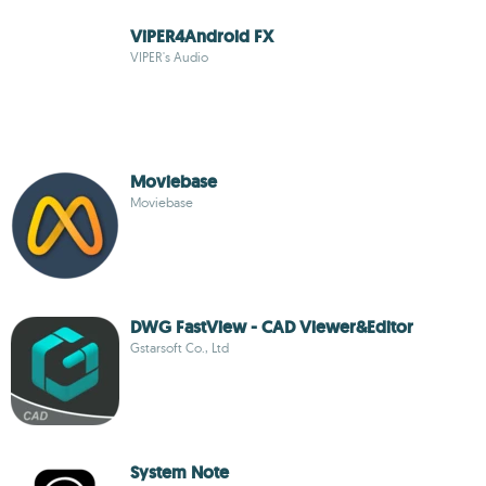
ViPER4Android FX
VIPER's Audio
Moviebase
Moviebase
DWG FastView - CAD Viewer&Editor
Gstarsoft Co., Ltd
System Note