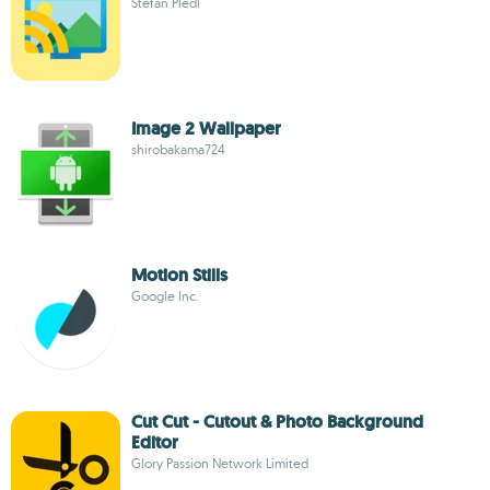
Stefan Pledl
Image 2 Wallpaper
shirobakama724
Motion Stills
Google Inc.
Cut Cut - Cutout & Photo Background
Editor
Glory Passion Network Limited