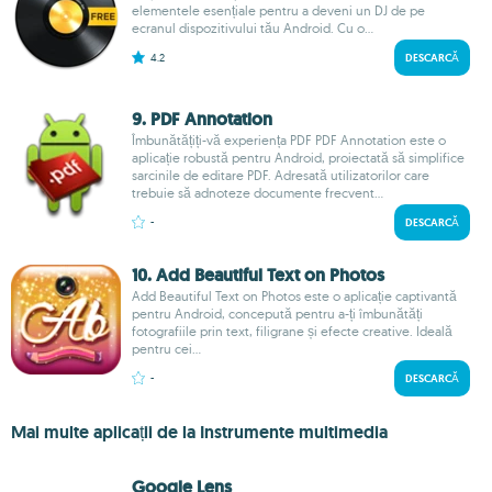
elementele esențiale pentru a deveni un DJ de pe
ecranul dispozitivului tău Android. Cu o...
4.2
DESCARCĂ
9. PDF Annotation
Îmbunătățiți-vă experiența PDF PDF Annotation este o
aplicație robustă pentru Android, proiectată să simplifice
sarcinile de editare PDF. Adresată utilizatorilor care
trebuie să adnoteze documente frecvent...
-
DESCARCĂ
10. Add Beautiful Text on Photos
Add Beautiful Text on Photos este o aplicație captivantă
pentru Android, concepută pentru a-ți îmbunătăți
fotografiile prin text, filigrane și efecte creative. Ideală
pentru cei...
-
DESCARCĂ
Mai multe aplicații de la Instrumente multimedia
Google Lens